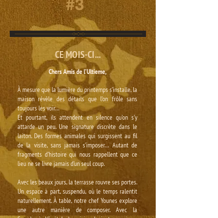
#3
CE MOIS-CI...
Chers Amis de l’Ultieme,
À mesure que la lumière du printemps s’installe, la
maison révèle des détails que l’on frôle sans
toujours les voir…
Et pourtant, ils attendent en silence qu’on s’y
attarde un peu. Une signature discrète dans le
laiton. Des formes animales qui surgissent au fil
de la visite, sans jamais s’imposer… Autant de
fragments d’histoire qui nous rappellent que ce
lieu ne se livre jamais d’un seul coup.
Avec les beaux jours, la terrasse rouvre ses portes.
Un espace à part, suspendu, où le temps ralentit
naturellement. À table, notre chef Younes explore
une autre manière de composer. Avec la