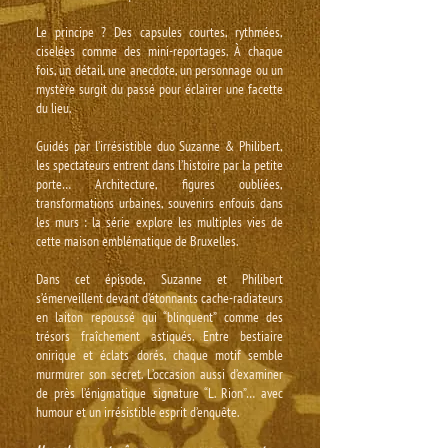
Le principe ? Des capsules courtes, rythmées,
ciselées comme des mini-reportages. À chaque
fois, un détail, une anecdote, un personnage ou un
mystère surgit du passé pour éclairer une facette
du lieu.
Guidés par l’irrésistible duo Suzanne & Philibert,
les spectateurs entrent dans l’histoire par la petite
porte… Architecture, figures oubliées,
transformations urbaines, souvenirs enfouis dans
les murs : la série explore les multiples vies de
cette maison emblématique de Bruxelles.
Dans cet épisode, Suzanne et Philibert
s’émerveillent devant d’étonnants cache-radiateurs
en laiton repoussé qui “blinquent” comme des
trésors fraîchement astiqués. Entre bestiaire
onirique et éclats dorés, chaque motif semble
murmurer son secret. L’occasion aussi d’examiner
de près l’énigmatique signature “L. Rion”… avec
humour et un irrésistible esprit d’enquête.