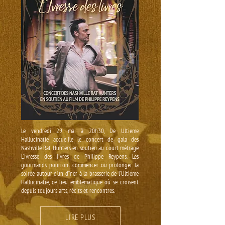
Le vendredi 29 mai à 20h30, De Ultieme
Hallucinatie accueille le concert de gala des
Nashville Rat Hunters en soutien au court métrage
L’Ivresse des livres de Philippe Reypens. Les
gourmands pourront commencer ou prolonger la
soirée autour d’un dîner à la brasserie de l’Ultieme
Hallucinatie, ce lieu emblématique où se croisent
depuis toujours arts, récits et rencontres.
LIRE PLUS