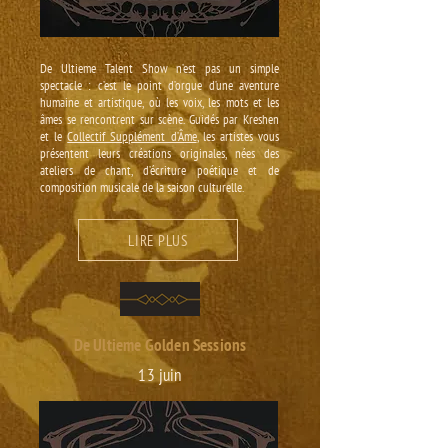
De Ultieme Talent Show n’est pas un simple
spectacle : c’est le point d’orgue d’une aventure
humaine et artistique, où les voix, les mots et les
âmes se rencontrent sur scène. Guidés par Kreshen
et le
Collectif Supplément d’Âme
, les artistes vous
présentent leurs créations originales, nées des
ateliers de chant, d’écriture poétique et de
composition musicale de la saison culturelle.
LIRE PLUS
De Ultieme Golden Sessions
13 juin