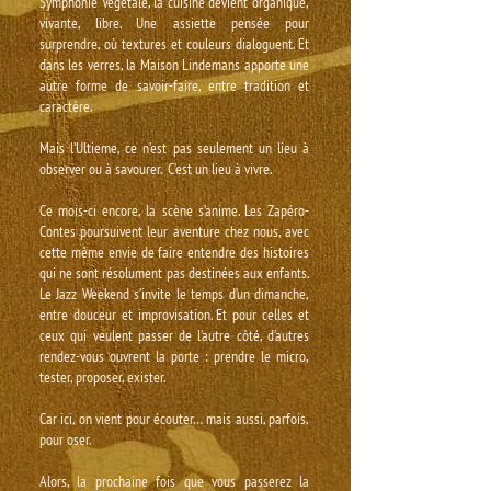
Symphonie Végétale, la cuisine devient organique,
vivante, libre. Une assiette pensée pour
surprendre, où textures et couleurs dialoguent. Et
dans les verres, la Maison Lindemans apporte une
autre forme de savoir-faire, entre tradition et
caractère.
Mais l’Ultieme, ce n’est pas seulement un lieu à
observer ou à savourer. C’est un lieu à vivre.
​Ce mois-ci encore, la scène s’anime. Les Zapéro-
Contes poursuivent leur aventure chez nous, avec
cette même envie de faire entendre des histoires
qui ne sont résolument pas destinées aux enfants.
Le Jazz Weekend s’invite le temps d’un dimanche,
entre douceur et improvisation. Et pour celles et
ceux qui veulent passer de l’autre côté, d’autres
rendez-vous ouvrent la porte : prendre le micro,
tester, proposer, exister.
Car ici, on vient pour écouter… mais aussi, parfois,
pour oser.
Alors, la prochaine fois que vous passerez la