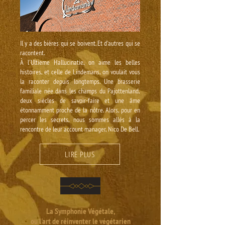
Il y a des bières qui se boivent. Et d'autres qui se
racontent.
À l'Ultieme Hallucinatie, on aime les belles
histoires, et celle de Lindemans, on voulait vous
la raconter depuis longtemps. Une brasserie
familiale née dans les champs du Pajottenland,
deux siècles de savoir-faire et une âme
étonnamment proche de la nôtre. Alors, pour en
percer les secrets, nous sommes allés à la
rencontre de leur account manager, Nico De Bell.
LIRE PLUS
La Symphonie Végétale,
ou l'art de réinventer le végétarien