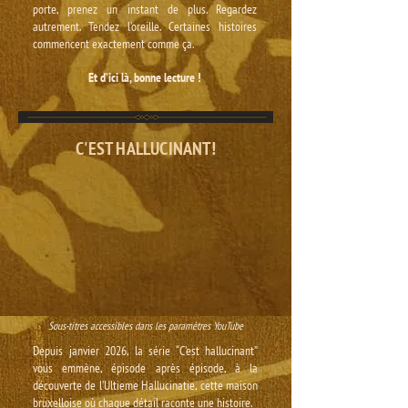
porte, prenez un instant de plus. Regardez
autrement. Tendez l’oreille. Certaines histoires
commencent exactement comme ça.​
Et d’ici là, bonne lecture !
C'EST HALLUCINANT!
Sous-titres accessibles dans les paramètres YouTube
Depuis janvier 2026, la série “C’est hallucinant”
vous emmène, épisode après épisode, à la
découverte de l’Ultieme Hallucinatie, cette maison
bruxelloise où chaque détail raconte une histoire.