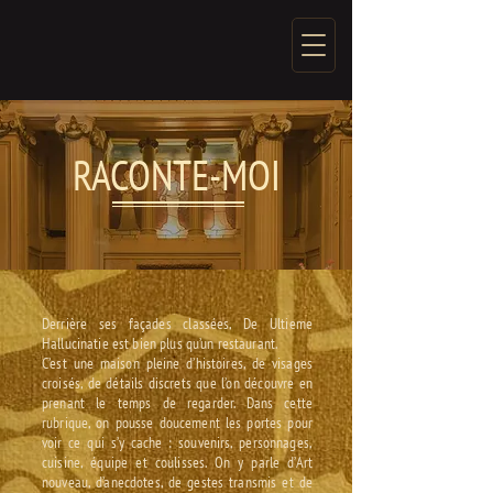
RACONTE-MOI
Derrière ses façades classées, De Ultieme
Hallucinatie est bien plus qu’un restaurant.
C’est une maison pleine d’histoires, de visages
croisés, de détails discrets que l’on découvre en
prenant le temps de regarder. Dans cette
rubrique, on pousse doucement les portes pour
voir ce qui s’y cache : souvenirs, personnages,
cuisine, équipe et coulisses. On y parle d’Art
nouveau, d’anecdotes, de gestes transmis et de