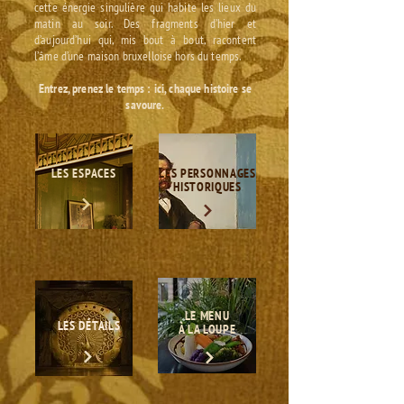
cette énergie singulière qui habite les lieux du
matin au soir. Des fragments d’hier et
d’aujourd’hui qui, mis bout à bout, racontent
l’âme d’une maison bruxelloise hors du temps.
Entrez, prenez le temps : ici, chaque histoire se
savoure.
LES ESPACES
LES PERSONNAGES
HISTORIQUES
LE MENU
LES DÉTAILS
À LA LOUPE