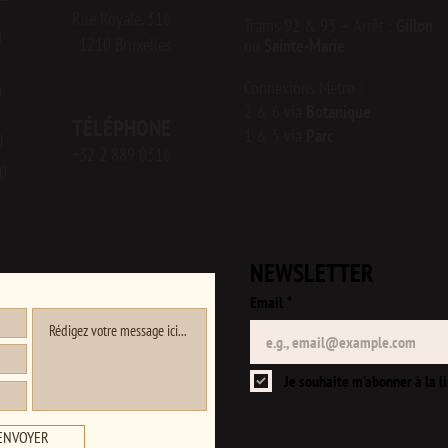
Rue Royale, 316
Tr
ams 92 & 93 – Arrêt :
Gillon
0
1210 Bruxelles
ou
Sainte-Marie
Connexions Métro :
0
2 & 6 via
Botanique
TÉLÉPHONE
1 & 5 via
Parc
0
+32 2 889 0316
0
NEWSLETTER
Email
*
Je souhaite m'abonner à la li
ENVOYER