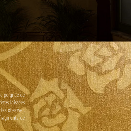
une poignée de
ètes laissées
 les observer,
 fragments de