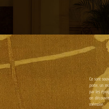
Ce sont souv
porte, un mo
par les époq
on découvre 
mémoire.