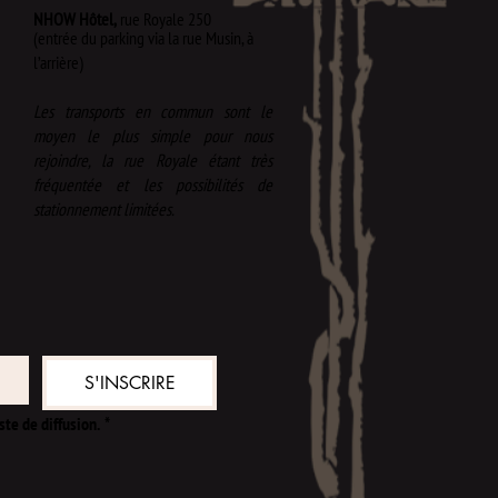
NHOW Hôtel,
rue Royale 250
(entrée du parking via la rue Musin, à
l’arrière)​
Les transports en commun sont le
moyen le plus simple pour nous
rejoindre, la rue Royale étant très
fréquentée et les possibilités de
stationnement limitées.
S'INSCRIRE
ste de diffusion.
*