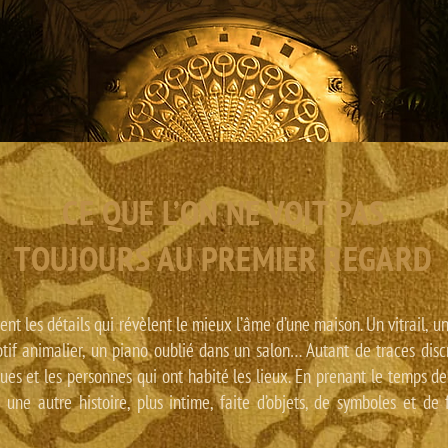
CE QUE L’ON NE VOIT PAS
TOUJOURS AU PREMIER REGARD
ent les détails qui révèlent le mieux l’âme d’une maison. Un vitrail, 
tif animalier, un piano oublié dans un salon… Autant de traces discr
ues et les personnes qui ont habité les lieux. En prenant le temps de
une autre histoire, plus intime, faite d’objets, de symboles et de