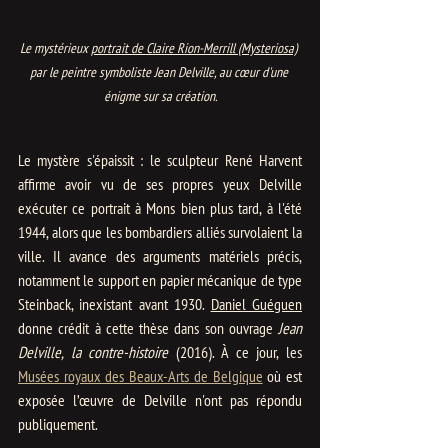
Le mystérieux 
portrait de Claire Rion-Merrill (Mysteriosa)
par le peintre symboliste Jean Delville, au cœur d'une 
énigme sur sa création.
Le mystère s'épaissit : le sculpteur René Harvent 
affirme avoir vu de ses propres yeux Delville 
exécuter ce portrait à Mons bien plus tard, à l'été 
1944, alors que les bombardiers alliés survolaient la 
ville. Il avance des arguments matériels précis, 
notamment le support en papier mécanique de type 
Steinback, inexistant avant 1930. 
Daniel Guéguen
donne crédit à cette thèse dans son ouvrage 
Jean 
Delville, la contre-histoire
 (2016). À ce jour, les 
Musées royaux des Beaux-Arts de Belgique
 où est 
exposée l’œuvre de Delville n'ont pas répondu 
publiquement.