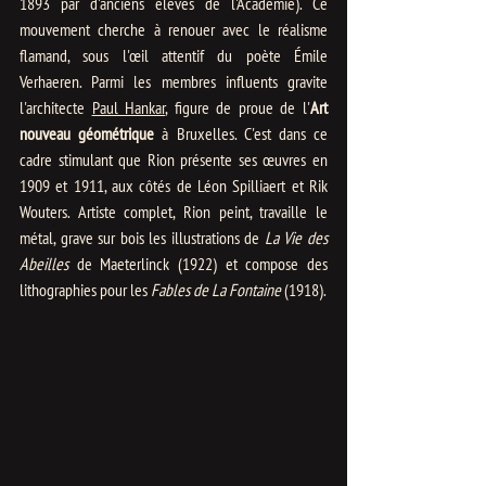
1893 par d'anciens élèves de l'Académie). Ce 
mouvement cherche à renouer avec le réalisme 
flamand, sous l'œil attentif du poète Émile 
Verhaeren. Parmi les membres influents gravite 
l'architecte 
Paul Hankar
, figure de proue de l'
Art 
nouveau géométrique
 à Bruxelles. C'est dans ce 
cadre stimulant que Rion présente ses œuvres en 
1909 et 1911, aux côtés de Léon Spilliaert et Rik 
Wouters. Artiste complet, Rion peint, travaille le 
métal, grave sur bois les illustrations de 
La Vie des 
Abeilles
 de Maeterlinck (1922) et compose des 
lithographies pour les 
Fables de La Fontaine
 (1918).