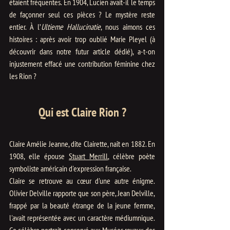
étaient fréquentes. En 1904, Lucien avait-il le temps 
de façonner seul ces pièces ? Le mystère reste 
entier. À l’
Ultieme Hallucinatie
, nous aimons ces 
histoires : après avoir trop oublié Marie Pleyel (à 
découvrir dans notre futur article dédié), a-t-on 
injustement effacé une contribution féminine chez 
les Rion ?
Qui est Claire Rion ?
Claire Amélie Jeanne, dite Clairette, naît en 1882. En 
1908, elle épouse 
Stuart Merrill
, célèbre poète 
symboliste américain d'expression française.
Claire se retrouve au cœur d'une autre énigme. 
Olivier Delville rapporte que son père, Jean Delville, 
frappé par la beauté étrange de la jeune femme, 
l'avait représentée avec un caractère médiumnique. 
Ce célèbre portrait, conservé aux Musées royaux des 