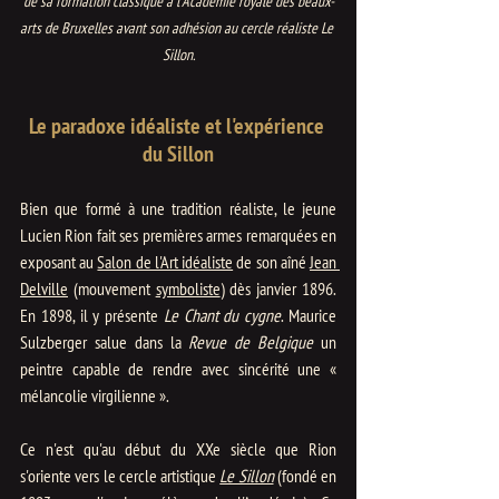
de sa formation classique à l'Académie royale des beaux-
arts de Bruxelles avant son adhésion au cercle réaliste Le 
Sillon.
Le paradoxe idéaliste et l'expérience 
du Sillon
Bien que formé à une tradition réaliste, le jeune 
Lucien Rion fait ses premières armes remarquées en 
exposant au 
Salon de l'Art idéaliste
 de son aîné 
Jean 
Delville
 (mouvement 
symboliste
) dès janvier 1896. 
En 1898, il y présente 
Le Chant du cygne
. Maurice 
Sulzberger salue dans la 
Revue de Belgique
 un 
peintre capable de rendre avec sincérité une « 
mélancolie virgilienne ».
Ce n'est qu'au début du XXe siècle que Rion 
s'oriente vers le cercle artistique 
Le Sillon
 (fondé en 