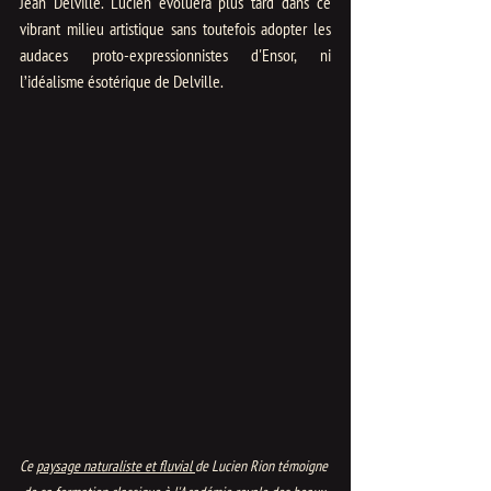
Jean Delville. Lucien évoluera plus tard dans ce 
vibrant milieu artistique sans toutefois adopter les 
audaces proto-expressionnistes d'Ensor, ni 
l’idéalisme ésotérique de Delville.
Ce 
paysage naturaliste et fluvial 
de Lucien Rion témoigne 