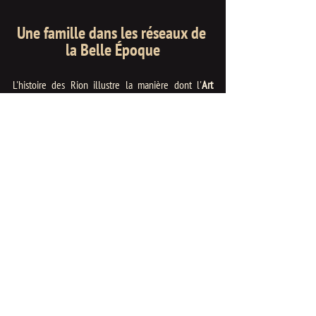
Une famille dans les réseaux de 
la Belle Époque
L'histoire des Rion illustre la manière dont l'
Art 
nouveau à Bruxelles
 fonctionnait comme un tissu de 
relations personnelles étroites. Hamesse et Lucien 
Rion se croisent au « Croûte-club ». Lucien expose 
chez Delville, lui-même ancien élève de Stallaert. 
Tout se croise dans un rayon de quelques rues. 
Claire, de son côté, introduit la famille dans le 
symbolisme international par son mariage avec 
Stuart Merrill, habitué des Mardis de Mallarmé à 
Paris.
Lucien s'éteint célibataire en 1939 à Forest. Claire 
survit à son époux, mort en 1915, mais son parcours 
ultérieur demeure une question ouverte.