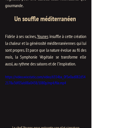
gourmande.
Un souffle méditerranéen 
Fidèle à ses racines, 
Younes
 insuffle à cette création 
la chaleur et la générosité méditerranéennes qui lui 
sont propres. Et parce que la nature évolue au fil des 
mois, la Symphonie Végétale se transforme elle 
aussi, au rythme des saisons et de l’inspiration.
https://video.wixstatic.com/video/6554ba_0f5e0ad082d54
2178a36f03ab88a0438/1080p/mp4/file.mp4
Le chef Younes nous présente son plat signature