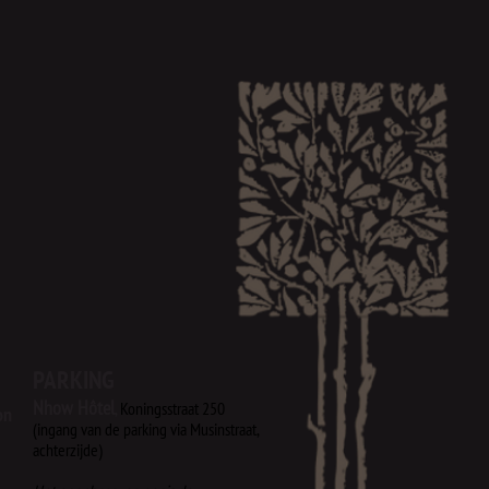
Younes : gepassioneerd chef-
n De Ultieme Hallucinatie
PARKING
Nhow Hôtel
,
Koningsstraat 250
on
(ingang van de parking via Musinstraat,
achterzijde)​