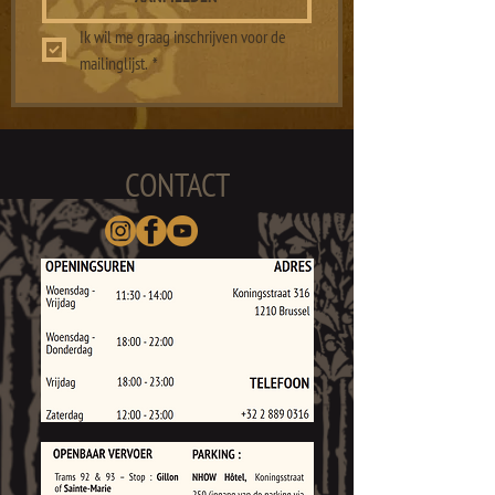
Ik wil me graag inschrijven voor de 
mailinglijst.
*
CONTACT