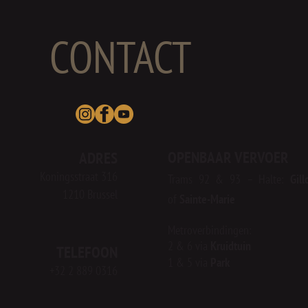
CONTACT
OPENBAAR VERVOER
ADRES
Koningsstraat 316
Tr
ams 92 & 93 – Halte:
Gill
1210 Brussel
of
Sainte-Marie
Metroverbindingen:
2 & 6 via
Kruidtuin
TELEFOON
1 & 5 via
Park
+32 2 889 0316