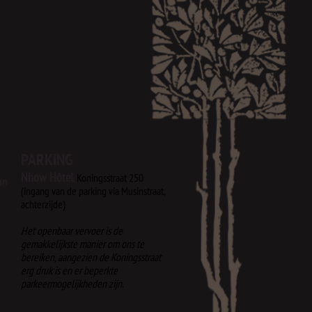
PARKING
Nhow Hôtel
,
Koningsstraat 250
on
(ingang van de parking via Musinstraat,
achterzijde)​
Het openbaar vervoer is de
gemakkelijkste manier om ons te
bereiken, aangezien de Koningsstraat
erg druk is en er beperkte
parkeermogelijkheden zijn.