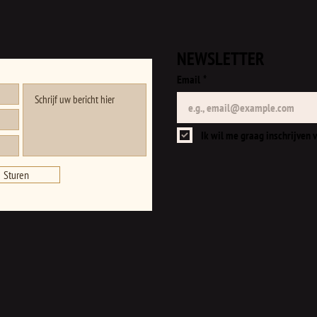
NEWSLETTER
Email
*
Ik wil me graag inschrijven v
Sturen