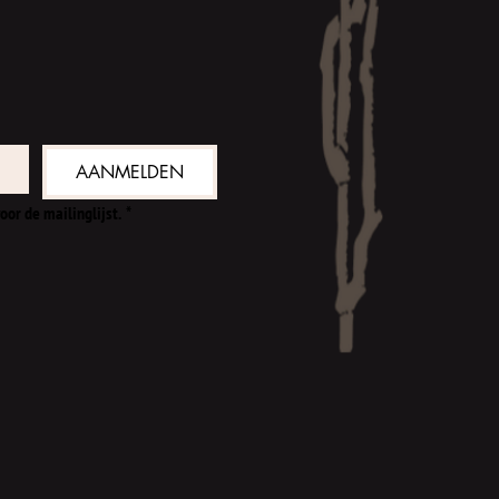
AANMELDEN
oor de mailinglijst.
*