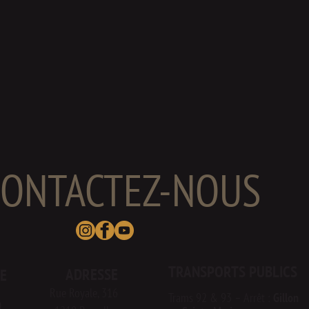
CONTACTEZ-NOUS
TRANSPORTS PUBLICS
ADRESSE
E
Rue Royale, 316
Tr
ams 92 & 93 – Arrêt :
Gillon
0