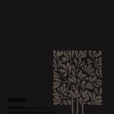
PARKING
NHOW Hôtel,
rue Royale 250
(entrée du parking via la rue Musin, à