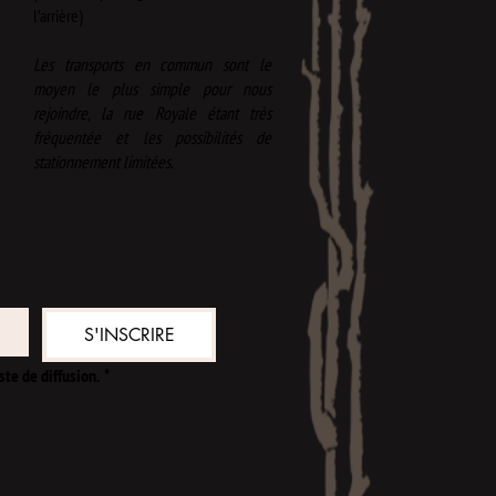
l’arrière)​
Les transports en commun sont le
moyen le plus simple pour nous
rejoindre, la rue Royale étant très
fréquentée et les possibilités de
stationnement limitées.
S'INSCRIRE
ste de diffusion.
*