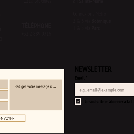
1210 Bruxelles
ou
Sainte-Marie
Connexions Métro :
0
2 & 6 via
Botanique
TÉLÉPHONE
1 & 5 via
Parc
0
+32 2 889 0316
0
NEWSLETTER
Email
*
Je souhaite m'abonner à la li
ENVOYER