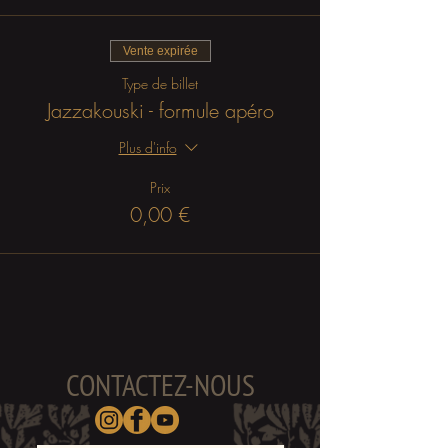
Vente expirée
Type de billet
Jazzakouski - formule apéro
Plus d'info
Prix
0,00 €
CONTACTEZ-NOUS