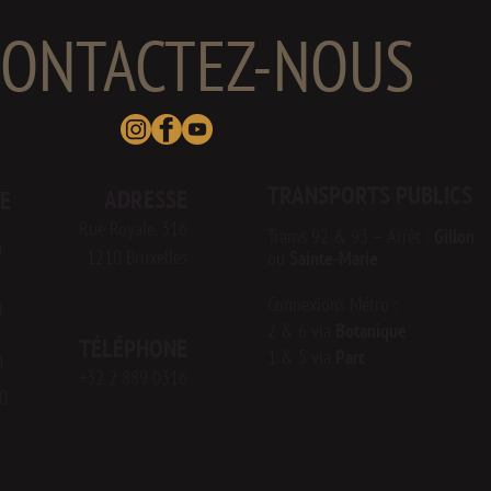
CONTACTEZ-NOUS
TRANSPORTS PUBLICS
ADRESSE
E
Rue Royale, 316
Tr
ams 92 & 93 – Arrêt :
Gillon
0
1210 Bruxelles
ou
Sainte-Marie
Connexions Métro :
0
2 & 6 via
Botanique
TÉLÉPHONE
1 & 5 via
Parc
0
+32 2 889 0316
0