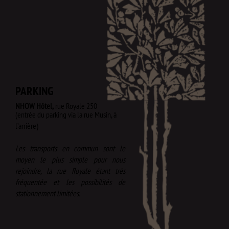
PARKING
NHOW Hôtel,
rue Royale 250
(entrée du parking via la rue Musin, à
l’arrière)​
Les transports en commun sont le
moyen le plus simple pour nous
rejoindre, la rue Royale étant très
fréquentée et les possibilités de
stationnement limitées.