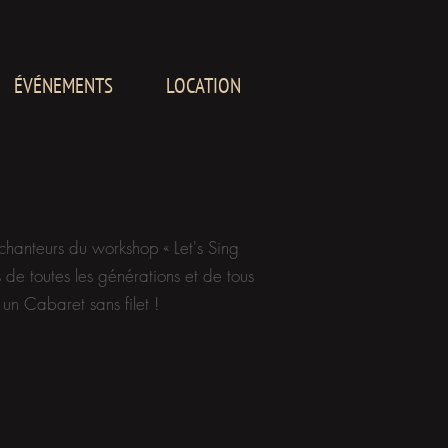
ÉVÉNEMENTS
LOCATION
chanteurs du workshop « Let's Sing
 de toutes les générations et de tous
 un Cabaret sans filet !