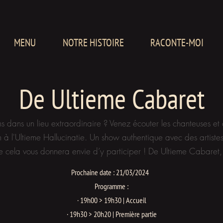
MENU
NOTRE HISTOIRE
RACONTE-MOI
De Ultieme Cabaret
s dans un lieu extraordinaire ? Venez écouter les chanteuses et 
à l'Ultieme Hallucinatie. Un show authentique avec des artistes
que cela vous donnera envie d’y participer ! De Ultieme Cabaret,
Prochaine date : 21/03/2024
Programme :
· 19h00 > 19h30 | Accueil
· 19h30 > 20h20 | Première partie