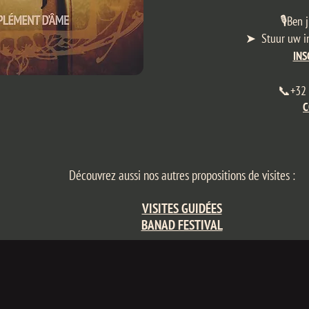
🎙️Ben 
➤ Stuur uw ins
INS
📞+32 
C
Découvrez aussi nos autres propositions de visites :​
VISITES GUIDÉES
BANAD FESTIVAL