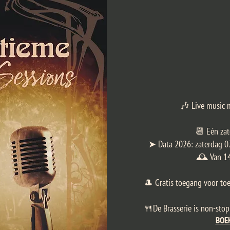
​🎶 Live music 
📆 Eén za
➤ Data 2026: zaterdag 07
🕰 Van 14.
🎩 Gratis toegang voor toe
🍴De Brasserie is non-sto
BOE