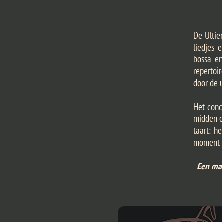
De Ultie
liedjes 
bossa en
repertoi
door de 
Het conc
midden o
taart: h
moment v
Een maa