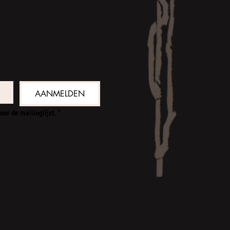
AANMELDEN
oor de mailinglijst.
*