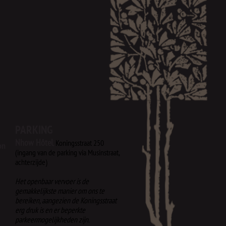
PARKING
Nhow Hôtel
,
Koningsstraat 250
on
(ingang van de parking via Musinstraat,
achterzijde)​
Het openbaar vervoer is de
gemakkelijkste manier om ons te
bereiken, aangezien de Koningsstraat
erg druk is en er beperkte
parkeermogelijkheden zijn.