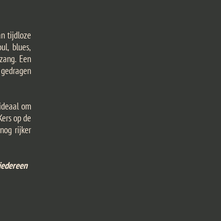
n tijdloze
ul, blues,
-zang. Een
 gedragen
 ideaal om
Kers op de
nog rijker
 iedereen