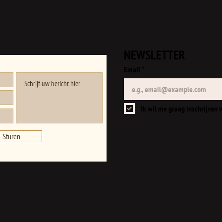
NEWSLETTER
Email
*
Ik wil me graag inschrijven v
Sturen