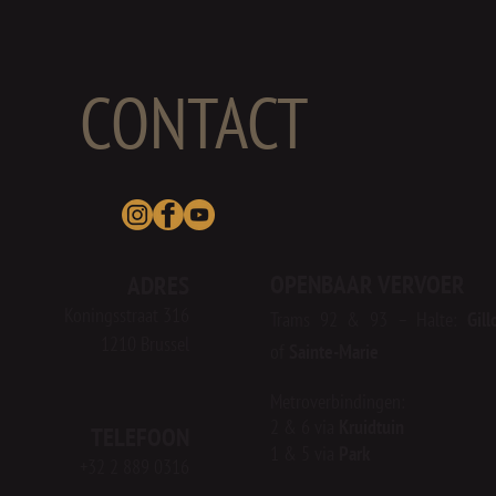
CONTACT
OPENBAAR VERVOER
ADRES
Koningsstraat 316
Tr
ams 92 & 93 – Halte:
Gill
1210 Brussel
of
Sainte-Marie
Metroverbindingen:
2 & 6 via
Kruidtuin
TELEFOON
1 & 5 via
Park
+32 2 889 0316