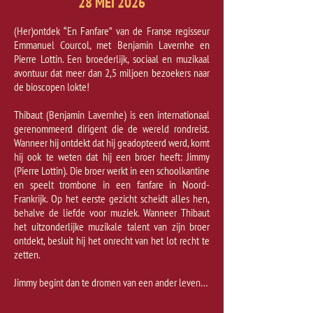
28 MEI 2026
(Her)ontdek “En Fanfare” van de Franse regisseur
Emmanuel Courcol, met Benjamin Lavernhe en
Pierre Lottin. Een broederlijk, sociaal en muzikaal
avontuur dat meer dan 2,5 miljoen bezoekers naar
de bioscopen lokte!
Thibaut (Benjamin Lavernhe) is een internationaal
gerenommeerd dirigent die de wereld rondreist.
Wanneer hij ontdekt dat hij geadopteerd werd, komt
hij ook te weten dat hij een broer heeft: Jimmy
(Pierre Lottin). Die broer werkt in een schoolkantine
en speelt trombone in een fanfare in Noord-
Frankrijk. Op het eerste gezicht scheidt alles hen,
behalve de liefde voor muziek. Wanneer Thibaut
het uitzonderlijke muzikale talent van zijn broer
ontdekt, besluit hij het onrecht van het lot recht te
zetten.
Jimmy begint dan te dromen van een ander leven…