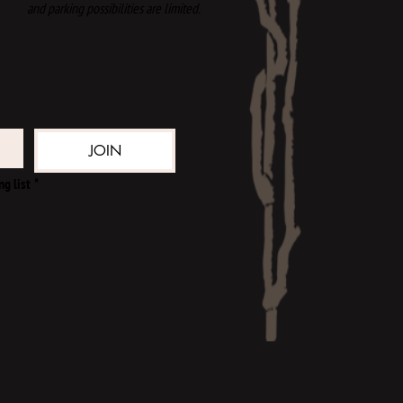
and parking possibilities are limited.​​
JOIN
ng list
*