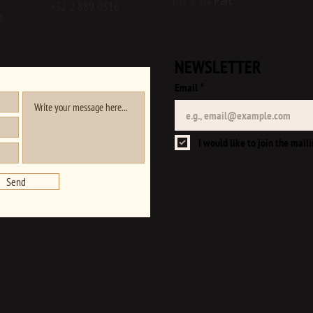
1 & 5 via
Parc
​+32 2 889 0316
0
NEWSLETTER
Email
*
I would like to join the maili
Send