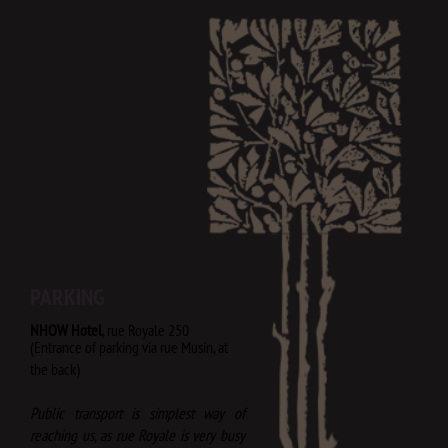
PARKING
NHOW Hotel
,
rue Royale 250
(Entrance of parking via rue Musin, at
the back)​
Public transport is simplest way of
reaching us, as rue Royale is very busy