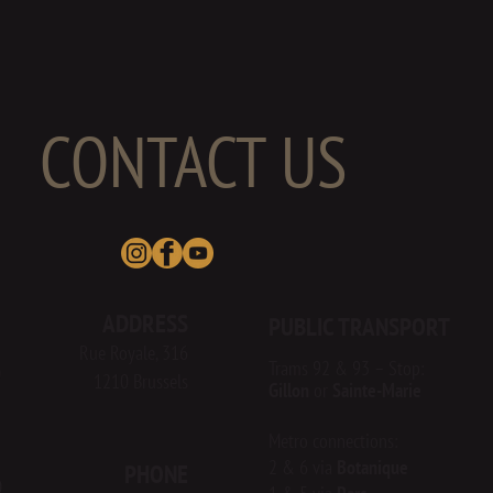
CONTACT US
ADDRESS
PUBLIC TRANSPORT
Rue Royale, 316
Tr
ams 92 & 93 – Stop:
0
1210 Brussels
Gillon
or
Sainte-Marie
Metro connections:
2 & 6 via
Botanique
PHONE
0